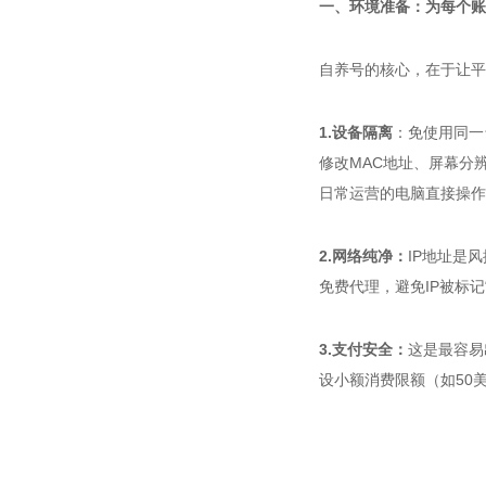
一、环境准备：
为每个
账
自养号的核心，在于让平
1.
设备隔离
：
免使用同一
修改
MAC
地址、屏幕分
日常运营的电脑直接操作
2.
网络纯净：
IP
地址是风
免费代理，避免
IP
被标记
3.
支付安全：
这是最容易
设小额消费限额（如
50