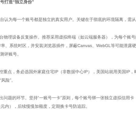
号
打造
“独立身份”
台认为每一个账号都是独立的真实用户。关键在于彻底的环境隔离，需从
台物理设备反复操作。推荐采用虚拟终端（如云端服务器），为每个账号
辨率、系统时区，并安装浏览器插件，屏蔽
Canvas
、
WebGL
等可能泄露
测评账号。
控重点，务必选国外家庭住宅
IP
（非数据中心
IP
），美国站就用美国
IP
，
“风险”。
出问题的环节。坚持“一账号一卡”原则，每个账号绑一张独立虚拟信用卡
美元内），后续慢慢加额度，定期换卡号防追踪。