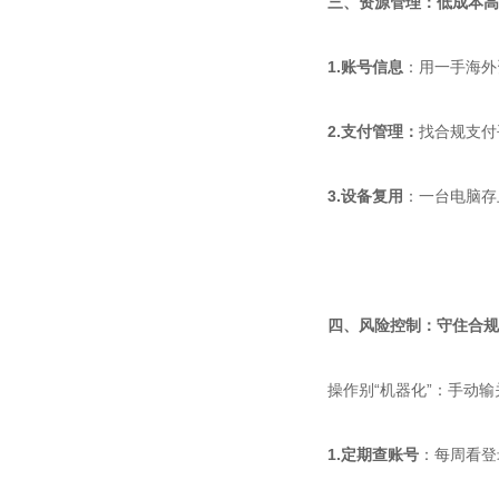
三、资源管理：低成本高
1.账号信息
：用一手海外
2.支付管理：
找合规支付
3.
设备复用
：一台电脑存
四、风险控制：守住合规
操作别“机器化”：手动
1.定期查账号
：每周看登