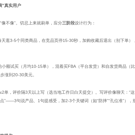
演”真实用户
“像不像”。切忌上来就刷单，应分
三阶段
设计行为：
每天逛3-5个同类商品，在竞品页停15-30秒，加购收藏后退出（别下单）
始小额试买（月均10-15单），混着买FBA（平台发货）和自发货商品（比
步涨到20-30美元。
≤2单，评价隔3天以上写（选当地工作日白天提交）。写评价像聊天：“
”——3句说产品、1句提感受，加2-3个关键词（如“防摔”“孔位准”）