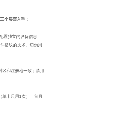
三个层面
入手：
配置独立的设备信息
——
硬件指纹的技术。切勿用
时区和注册地一致；禁用
（单卡只用
1
次），首月