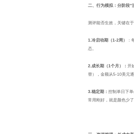
二、行为模拟：分阶段“
测评能否生效，关键在于
1.冷启动期（1-2周）
：
态。
2.成长期（1个月）：
开
替），金额从5-10美元逐
3.稳定期：
控制单日下单
常用刚好，就是颜色少了点