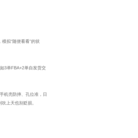
，模拟“随便看看”的状
如3单FBA+2单自发货交
这手机壳防摔、孔位准，日
，别吹上天也别贬损。